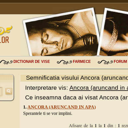
DICTIONAR DE VISE
FARMECE
FORUM
Semnificatia visului Ancora (aruncand
Interpretare vis:
Ancora (aruncand in 
Ce inseamna daca ai visat Ancora (ar
1.
ANCORA (ARUNCAND IN APA)
Sperantele ti se vor implini.
1
1
1
Afisare de la
la
din :
rezu