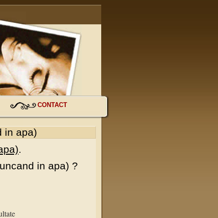
CONTACT
 in apa)
apa)
.
uncand in apa) ?
ltate