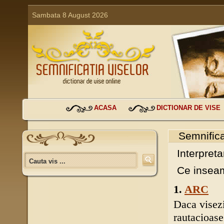
Sambata 8 August 2026
ACASA
DICTIONAR DE VISE
Semnifica
Interpreta
Ce inseam
1.
ARC
Daca visezi
rautacioase