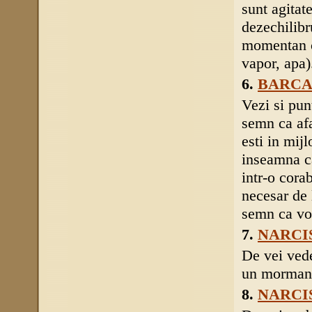
sunt agitate
dezechilibr
momentan c
vapor, apa)
6.
BARC
Vezi si pun
semn ca afa
esti in mij
inseamna ca
intr-o cora
necesar de 
semn ca vor
7.
NARCI
De vei vede
un mormant
8.
NARCI