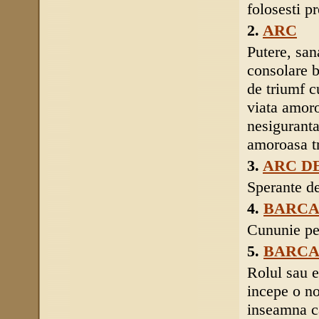
folosesti p
2.
ARC
Putere, sana
consolare b
de triumf cu
viata amoro
nesiguranta
amoroasa tr
3.
ARC D
Sperante de
4.
BARC
Cununie pen
5.
BARC
Rolul sau e
incepe o no
inseamna ca