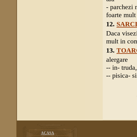
- parchezi 
foarte mult
12.
SARC
Daca visezi
mult in com
13.
TOARC
alergare
-- in- truda
-- pisica- s
ACASA