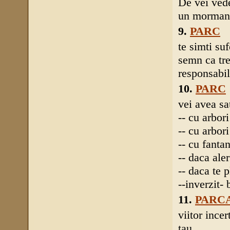
De vei vede
un mormant
9.
PARC
te simti su
semn ca tre
responsabil
10.
PARC
vei avea sat
-- cu arbori
-- cu arbor
-- cu fanta
-- daca aler
-- daca te p
--inverzit- 
11.
PARC
viitor incer
tau