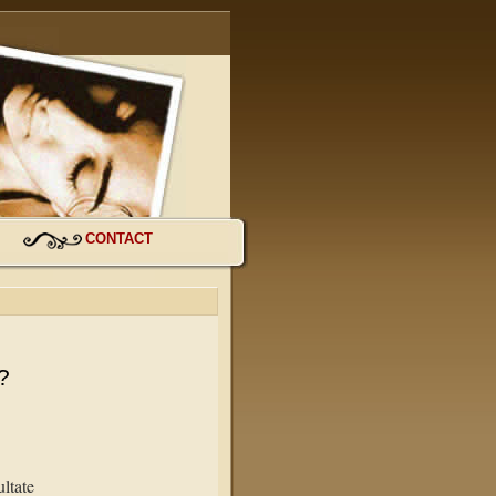
CONTACT
?
ltate