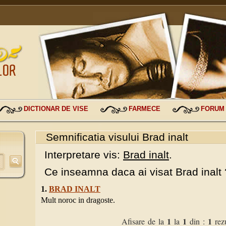
DICTIONAR DE VISE
FARMECE
FORUM
Semnificatia visului Brad inalt
Interpretare vis:
Brad inalt
.
Ce inseamna daca ai visat Brad inalt 
1.
BRAD INALT
Mult noroc in dragoste.
1
1
1
Afisare de la
la
din :
rezu