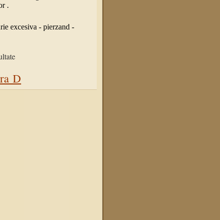
r .
rie excesiva - pierzand -
ltate
era D