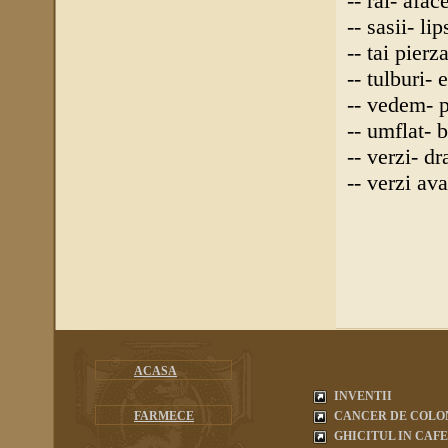
-- rai- afac
-- sasii- li
-- tai pier
-- tulburi-
-- vedem- 
-- umflat- 
-- verzi- d
-- verzi av
ACASA
INVENTII
FARMECE
CANCER DE COLO
GHICITUL IN CAF