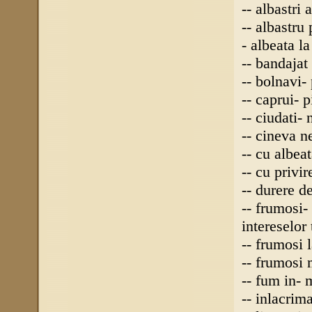
-- albastri
-- albastru 
- albeata l
-- bandajat 
-- bolnavi-
-- caprui- 
-- ciudati-
-- cineva n
-- cu albeat
-- cu privi
-- durere d
-- frumosi-
intereselor 
-- frumosi 
-- frumosi 
-- fum in-
-- inlacrima