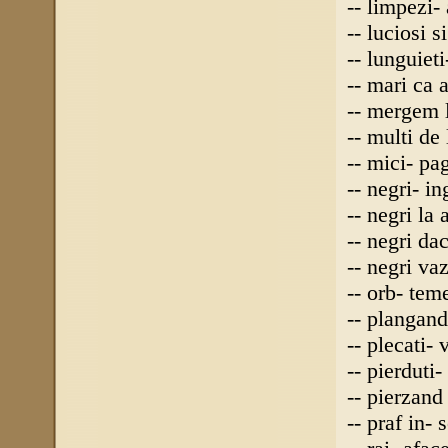
-- limpezi-
-- luciosi s
-- lunguiet
-- mari ca 
-- mergem l
-- multi de
-- mici- pa
-- negri- in
-- negri la a
-- negri da
-- negri va
-- orb- tem
-- plangand
-- plecati-
-- pierduti-
-- pierzand
-- praf in- 