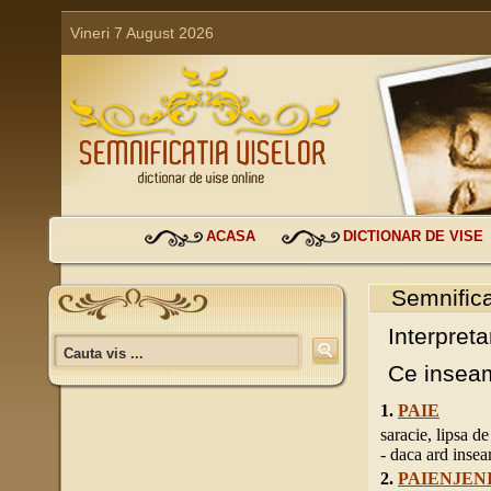
Vineri 7 August 2026
ACASA
DICTIONAR DE VISE
Semnifica
Interpreta
Ce inseam
1.
PAIE
saracie, lipsa d
- daca ard inse
2.
PAIENJEN