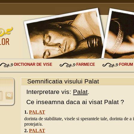
DICTIONAR DE VISE
FARMECE
FORUM
Semnificatia visului Palat
Interpretare vis:
Palat
.
Ce inseamna daca ai visat Palat ?
1.
PALAT
dorinta de stabilitate, visele si sperantele tale, dorinta de a i
protejat/a.
2.
PALAT