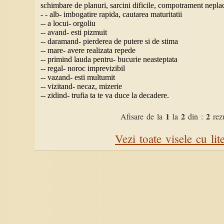
schimbare de planuri, sarcini dificile, compotrament nepla
- - alb- imbogatire rapida, cautarea maturitatii
-- a locui- orgoliu
-- avand- esti pizmuit
-- daramand- pierderea de putere si de stima
-- mare- avere realizata repede
-- primind lauda pentru- bucurie neasteptata
-- regal- noroc imprevizibil
-- vazand- esti multumit
-- vizitand- necaz, mizerie
-- zidind- trufia ta te va duce la decadere.
1
2
2
Afisare de la
la
din :
rezu
Vezi toate visele cu lit