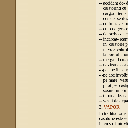
-- accident de- 
-- calatorind cu
- -cargou- tentat
-- cos de- se de
-- cu fum- vei a
-- cu pasageri- c
-- de razboi- ner
-- incarcat- rea
-- in- calatorie 
-- in voia valuri
-- la bordul unu
-- mergand cu- c
-- navigand- cal
- -pe ape linisti
- -pe ape involbu
-- pe mare- vest
-- pilot pe- cast
-- sosind in port
-- timona de- ca
-- vazut de depa
3.
VAPOR
In traditia roma
casatorie este v
interesa. Potrivi