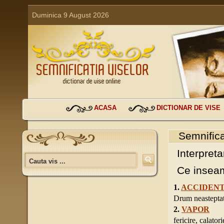
Duminica 9 August 2026
ACASA
DICTIONAR DE VISE
Semnifica
Interpreta
Ce inseam
1.
ACCIDENT
Drum neasteptat,
2.
VAPOR
fericire, calator